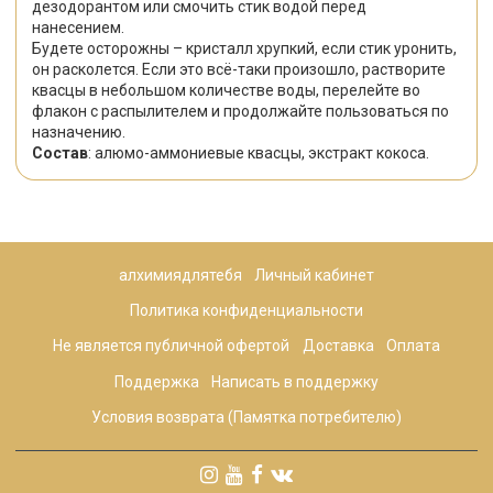
дезодорантом или смочить стик водой перед
нанесением.
Будете осторожны – кристалл хрупкий, если стик уронить,
он расколется. Если это всё-таки произошло, растворите
квасцы в небольшом количестве воды, перелейте во
флакон с распылителем и продолжайте пользоваться по
назначению.
Состав
: алюмо-аммониевые квасцы, экстракт кокоса.
алхимиядлятебя
Личный кабинет
Политика конфиденциальности
Не является публичной офертой
Доставка
Оплата
Поддержка
Написать в поддержку
Условия возврата (Памятка потребителю)