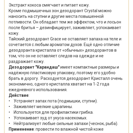
Экстракт кокоса смягчает и питает кожу.
Кроме подмышечных зон дезодорант Crystal можно
наносить на ступни и другие места повышенной
потливости. Он обладает тем же эффектом, что и лосьон
после бритья – дезинфицирует, заживляет, успокаивает
кожу.
Тайский дезодорант Grace не оставляет запаха на теле и
сочетается с любым ароматом духов. Ещё одно отличие
дезодоранта кристалла от «обычных» дезодорантов в
том, что он не оставляет следов на одежде и не
раздражает кожу.
Дезодорант "Карандаш"
имеет компактные размеры и
надёжную пластиковую упаковку, поэтому его удобно
брать в дорогу. Расходуется дезодорант Кристалл очень
экономично, одного кристалла хватает на 1-2 года
ежедневного использования.
Действие
:
• Устраняет запах пота (подмышки, ступни).
• Заживляет мелкие царапины.
• Используется для профилактики грибка.
• Успокаивает зуд от укуса насекомых.
• Нейтрализует любые сильные запахи (чеснок, рыба).
Применение
: провести по влажной чистой коже