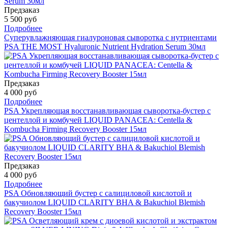
Предзаказ
5 500 руб
Подробнее
Суперувлажняющая гиалуроновая сыворотка с нутриентами
PSA THE MOST Hyaluronic Nutrient Hydration Serum 30мл
Предзаказ
4 000 руб
Подробнее
PSA Укрепляющая восстанавливающая сыворотка-бустер с
центеллой и комбучей LIQUID PANACEA: Centella &
Kombucha Firming Recovery Booster 15мл
Предзаказ
4 000 руб
Подробнее
PSA Обновляющий бустер с салициловой кислотой и
бакучиолом LIQUID CLARITY BHA & Bakuchiol Blemish
Recovery Booster 15мл