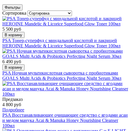
Фильтры
Сортировка
5 500 руб
В корзину
PSA Тонер-суперфуд с миндальной кислотой и лакрицей
HEROINE Mandelic & Licorice Superfood Glow Toner 100мл
6 490 руб
В корзину
PSA Ночная мультикислотная сыворотка с пробиотиками
GOALS Multi Acids & Probiotics Perfecting Night Serum 30мл
Предзаказ
4 800 руб
Подробнее
PSA Восстанавливающее очищающее средство с ягодами асаи
и медом манука Acai & Manuka Honey Nourishing Cleanser
100мл