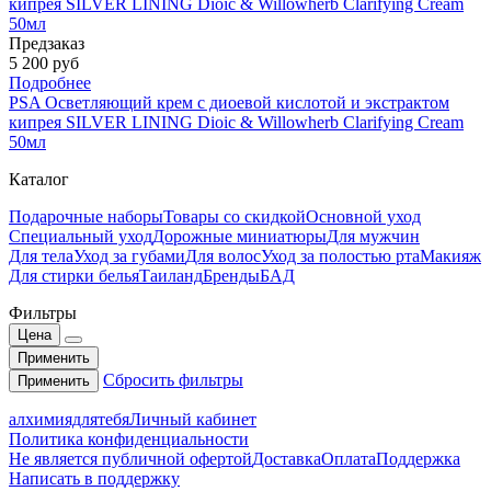
Предзаказ
5 200 руб
Подробнее
PSA Осветляющий крем с диоевой кислотой и экстрактом
кипрея SILVER LINING Dioic & Willowherb Clarifying Cream
50мл
Каталог
Подарочные наборы
Товары со скидкой
Основной уход
Специальный уход
Дорожные миниатюры
Для мужчин
Для тела
Уход за губами
Для волос
Уход за полостью рта
Макияж
Для стирки белья
Таиланд
Бренды
БАД
Фильтры
Цена
Применить
Сбросить фильтры
Применить
алхимиядлятебя
Личный кабинет
Политика конфиденциальности
Не является публичной офертой
Доставка
Оплата
Поддержка
Написать в поддержку