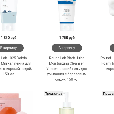
1 850 руб
1 750 руб
В корзину
В корзину
 Lab 1025 Dokdo
Round Lab Birch Juice
Round L
, Мягкая пенка для
Moisturizing Cleanser,
Foam, 
я с морской водой,
Увлажняющий гель для
морс
150 мл
умывания с березовым
соком, 150 мл
Предзаказ
Предз