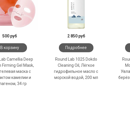
500 руб
2 850 руб
В корзину
Подробнее
Lab Camellia Deep
Round Lab 1025 Dokdo
Roun
n Firming Gel Mask,
Cleaning Oil, Лёгкое
Mo
гелевая маска с
гидрофильное масло с
Увла
актом камелии и
морской водой, 200 мл
берёз
лагеном, 34 гр