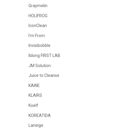
Graymelin
HOLIFROG
IconClean
I'm From
Invisibobble
Ildong FIRST LAB
JM Solution
Juice to Cleanse
KAINE
KLAIRS
Koelf
KOREATIDA
Laneige