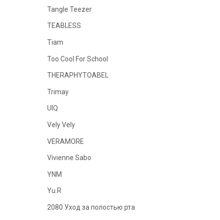
Tangle Teezer
TEABLESS
Tiam
Too Cool For School
THERAPHYTOABEL
Trimay
UIQ
Vely Vely
VERAMORE
Vivienne Sabo
YNM
Yu.R
2080 Уход за полостью рта