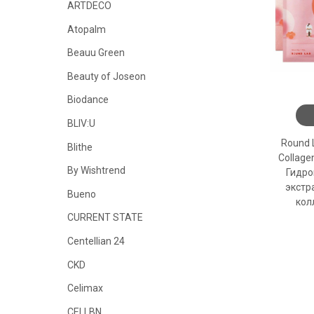
ARTDECO
Atopalm
Beauu Green
Beauty of Joseon
Biodance
BLIV:U
Round 
Blithe
Collage
By Wishtrend
Гидро
экстр
Bueno
кол
CURRENT STATE
Centellian 24
CKD
Celimax
CELLBN