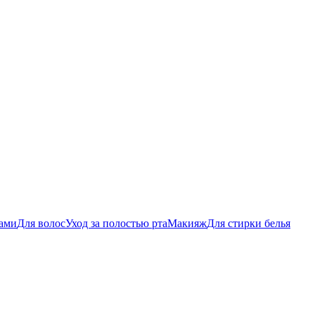
бами
Для волос
Уход за полостью рта
Макияж
Для стирки белья