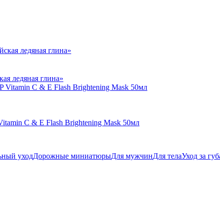
кая ледяная глина»
amin C & E Flash Brightening Mask 50мл
ьный уход
Дорожные миниатюры
Для мужчин
Для тела
Уход за гу