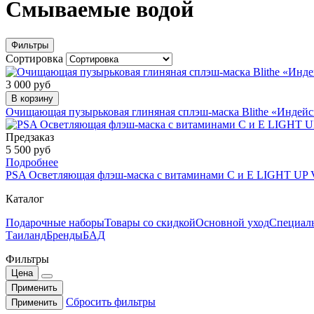
Смываемые водой
Фильтры
Сортировка
3 000 руб
В корзину
Очищающая пузырьковая глиняная сплэш-маска Blithe «Индейс
Предзаказ
5 500 руб
Подробнее
PSA Осветляющая флэш-маска с витаминами С и Е LIGHT UP Vit
Каталог
Подарочные наборы
Товары со скидкой
Основной уход
Специал
Таиланд
Бренды
БАД
Фильтры
Цена
Применить
Сбросить фильтры
Применить