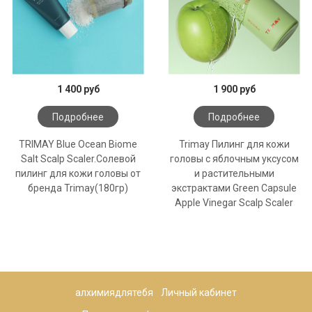
1 400 руб
1 900 руб
Подробнее
Подробнее
TRIMAY Blue Ocean Biome
Trimay Пилинг для кожи
Salt Scalp Scaler.Солевой
головы с яблочным уксусом
пилинг для кожи головы от
и растительными
бренда Trimay(180гр)
экстрактами Green Capsule
Apple Vinegar Scalp Scaler
алхимиядлятебя
Личный кабинет