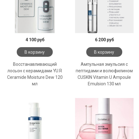
4 100 руб
6 200 руб
В корзину
В корзину
Восстанавливающий
Ампульная эмульсия с
лосьон с керамидами YU.R
пептидами и волюфилином
Ceramide Moisture Dew 120
CUSKIN Vitamin U Ampoule
мл
Emulsion 130 мл