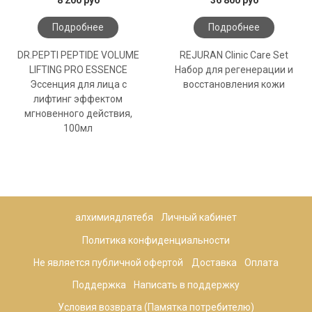
Подробнее
Подробнее
DR.PEPTI PEPTIDE VOLUME
REJURAN Clinic Care Set
LIFTING PRO ESSENCE
Набор для регенерации и
Эссенция для лица с
восстановления кожи
лифтинг эффектом
мгновенного действия,
100мл
алхимиядлятебя
Личный кабинет
Политика конфиденциальности
Не является публичной офертой
Доставка
Оплата
Поддержка
Написать в поддержку
Условия возврата (Памятка потребителю)