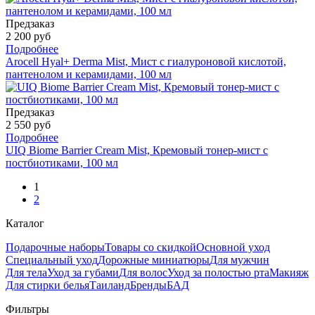
Предзаказ
2 200 руб
Подробнее
Arocell Hyal+ Derma Mist, Мист с гиалуроновой кислотой,
пантенолом и керамидами, 100 мл
Предзаказ
2 550 руб
Подробнее
UIQ Biome Barrier Cream Mist, Кремовый тонер-мист с
постбиотиками, 100 мл
1
2
Каталог
Подарочные наборы
Товары со скидкой
Основной уход
Специальный уход
Дорожные миниатюры
Для мужчин
Для тела
Уход за губами
Для волос
Уход за полостью рта
Макияж
Для стирки белья
Таиланд
Бренды
БАД
Фильтры