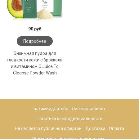
90 руб
Подробнее
Энзимная пудра для
гладкости кожи с брокколи
и витамином C Juice To
Cleanse Powder Wash
алхимиядлятебя
Личный кабинет
Политика конфиденциальности
Не является публичной офертой
Доставка
Оплата
Поддержка
Написать в поддержку