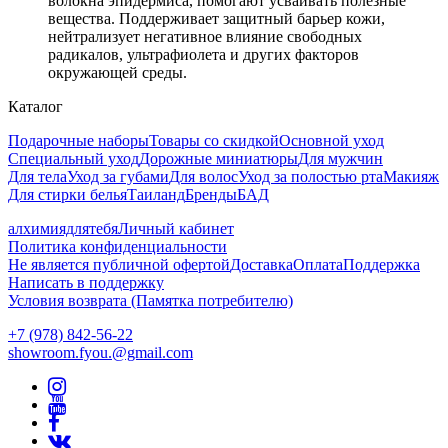
волокна эпидермиса, помогают усваивать полезные
вещества. Поддерживает защитный барьер кожи,
нейтрализует негативное влияние свободных
радикалов, ультрафиолета и других факторов
окружающей среды.
Каталог
Подарочные наборы
Товары со скидкой
Основной уход
Специальный уход
Дорожные миниатюры
Для мужчин
Для тела
Уход за губами
Для волос
Уход за полостью рта
Макияж
Для стирки белья
Таиланд
Бренды
БАД
алхимиядлятебя
Личный кабинет
Политика конфиденциальности
Не является публичной офертой
Доставка
Оплата
Поддержка
Написать в поддержку
Условия возврата (Памятка потребителю)
+7 (978) 842-56-22
showroom.fyou.@gmail.com