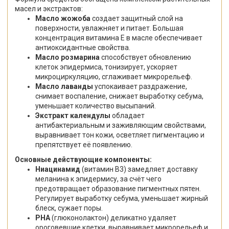
масел и экстрактов:
Масло жожоба
создает защитный слой на
поверхности, увлажняет и питает. Большая
концентрация витамина Е в масле обеспечивает
антиоксидантные свойства.
Масло розмарина
способствует обновлению
клеток эпидермиса, тонизирует, ускоряет
микроциркуляцию, сглаживает микрорельеф.
Масло лаванды
успокаивает раздражение,
снимает воспаление, снижает выработку себума,
уменьшает количество высыпаний.
Экстракт календулы
обладает
антибактериальным и заживляющим свойствами,
выравнивает тон кожи, осветляет пигментацию и
препятствует её появлению.
Основные действующие компоненты:
Ниацинамид
(витамин B3) замедляет доставку
меланина к эпидермису, за счёт чего
предотвращает образование пигментных пятен.
Регулирует выработку себума, уменьшает жирный
блеск, сужает поры.
PHA
(глюконолактон) деликатно удаляет
ороговевшие клетки, выравнивает микрорельеф и