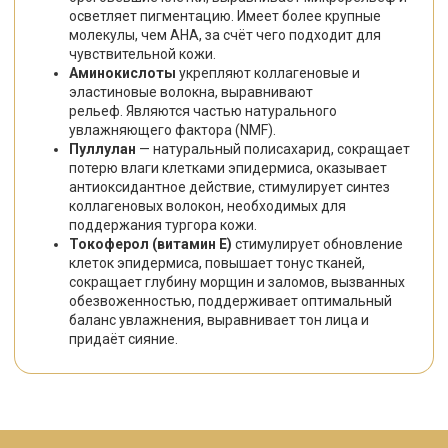
осветляет пигментацию. Имеет более крупные
молекулы, чем AHA, за счёт чего подходит для
чувствительной кожи.
Аминокислоты
укрепляют коллагеновые и
эластиновые волокна, выравнивают
рельеф. Являются частью натурального
увлажняющего фактора (NMF).
Пуллулан
— натуральный полисахарид, сокращает
потерю влаги клетками эпидермиса, оказывает
антиоксидантное действие, стимулирует синтез
коллагеновых волокон, необходимых для
поддержания тургора кожи.
Токоферол (витамин Е)
стимулирует обновление
клеток эпидермиса, повышает тонус тканей,
сокращает глубину морщин и заломов, вызванных
обезвоженностью, поддерживает оптимальный
баланс увлажнения, выравнивает тон лица и
придаёт сияние.