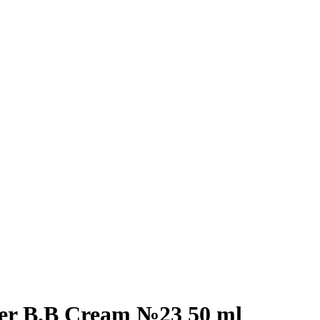
er B.B Cream №23 50 ml