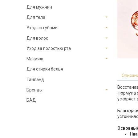
Для мужчин
Для тела
Уход за губами
Для волос
Уход за полостью рта
Макияж
Для стирки белья
Описан
Таиланд
Восстана
Бренды
Формула 
ускоряет 
БАД
Благодар
устойчиво
Основные
Ниа