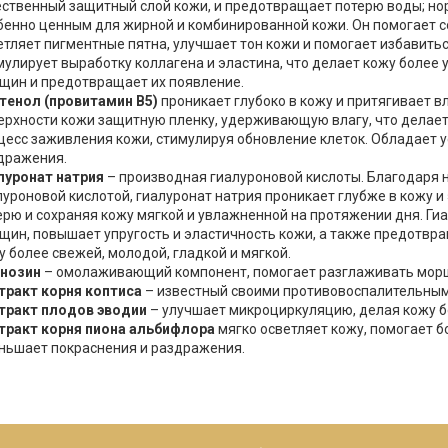
ественный защитный слой кожи, и предотвращает потерю воды; нор
бенно ценным для жирной и комбинированной кожи. Он помогает 
етляет пигментные пятна, улучшает тон кожи и помогает избавить
мулирует выработку коллагена и эластина, что делает кожу более 
щин и предотвращает их появление.
тенол (провитамин B5)
проникает глубоко в кожу и притягивает в
ерхности кожи защитную пленку, удерживающую влагу, что делает е
цесс заживления кожи, стимулируя обновление клеток. Обладает
дражения.
луронат натрия
– производная гиалуроновой кислоты. Благодаря 
луроновой кислотой, гиалуронат натрия проникает глубже в кожу 
ерю и сохраняя кожу мягкой и увлажненной на протяжении дня. Ги
щин, повышает упругость и эластичность кожи, а также предотвр
у более свежей, молодой, гладкой и мягкой.
нозин
– омолаживающий компонент, помогает разглаживать морщ
тракт корня коптиса
– известный своими противовоспалительными
тракт плодов эводии
– улучшает микроциркуляцию, делая кожу б
тракт корня пиона альбифлора
мягко осветляет кожу, помогает б
ньшает покраснения и раздражения.