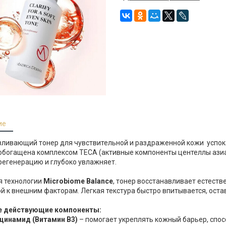
ие
вливающий тонер для чувствительной и раздраженной кожи
успок
обогащена комплексом TECA (активные компоненты центеллы азиа
регенерацию и глубоко увлажняет.
я технологии
Microbiome Balance
, тонер восстанавливает естеств
й к внешним факторам. Легкая текстура быстро впитывается, ост
 действующие компоненты:
цинамид (Витамин B3)
– помогает укреплять кожный барьер, спо