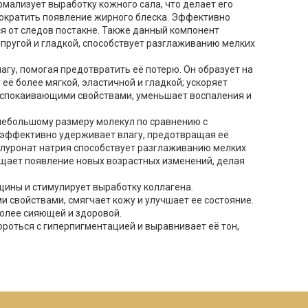
мализует выработку кожного сала, что делает его
сократить появление жирного блеска. Эффективно
ся от следов постакне. Также данный компонент
упругой и гладкой, способствует разглаживанию мелких
лагу, помогая предотвратить её потерю. Он образует на
ё более мягкой, эластичной и гладкой; ускоряет
 успокаивающими свойствами, уменьшает воспаления и
небольшому размеру молекул по сравнению с
и эффективно удерживает влагу, предотвращая её
алуронат натрия способствует разглаживанию мелких
ащает появление новых возрастных изменений, делая
ины и стимулирует выработку коллагена.
 свойствами, смягчает кожу и улучшает ее состояние.
олее сияющей и здоровой.
ороться с гиперпигментацией и выравнивает её тон,