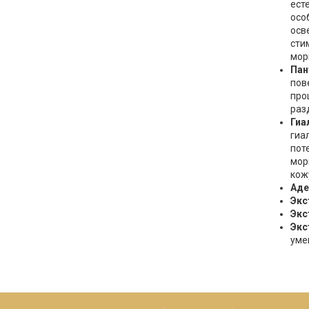
ест
осо
осв
сти
мор
Пан
пов
про
раз
Гиа
гиа
пот
мор
кож
Аде
Экс
Экс
Экс
уме