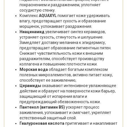
покраснением и раздражением, уплотняет
сосудистую стенку.
Комплекс
AQUAXYL
помогает коже удерживать
влагу, предотвращает сухость и образование
морщинок, успокаивает раздражения.
Ниацинамид
увеличивает синтез керамидов,
устраняет сухость, стянутость и шелушение.
Замедляет доставку меланина к эпидермису,
предотвращает образование пигментных пятен.
Снижает чувствительность кожи к внешним
раздражителям, способствует производству
коллагена и повышению плотности кожи.
Морская вода
обладает богатым комплексом
полезных микроэлементов, активно питает кожу,
способствует ее заживлению;
Церамиды
оказывают интенсивное увлажняющее
действие и образуют на поверхности кожи барьер,
защищающий от испарения влаги и
предупреждающий обезвоженность кожи.
Пантенол (витамин B5)
ускоряет процесс
заживления, успокаивает и смягчает, укрепляет
естественный защитный слой.
Гиалуроновая кислота
притягивает и накапливает