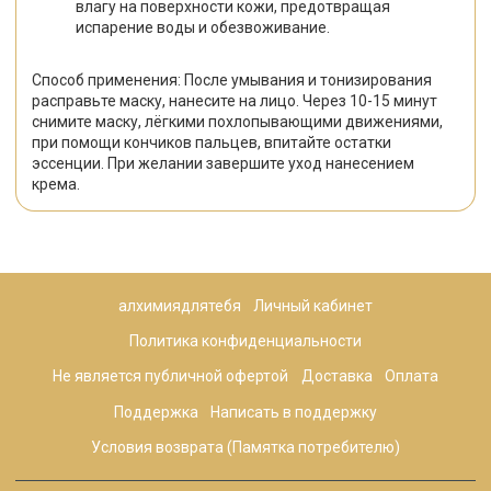
влагу на поверхности кожи, предотвращая
испарение воды и обезвоживание.
Способ применения: П
осле умывания и тонизирования
расправьте маску, нанесите на лицо. Через 10-15 минут
снимите маску, лёгкими похлопывающими движениями,
при помощи кончиков пальцев, впитайте остатки
эссенции. При желании завершите уход нанесением
крема.
алхимиядлятебя
Личный кабинет
Политика конфиденциальности
Не является публичной офертой
Доставка
Оплата
Поддержка
Написать в поддержку
Условия возврата (Памятка потребителю)