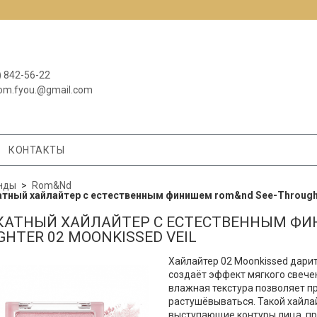
) 842-56-22
om.fyou.@gmail.com
КОНТАКТЫ
нды
Rom&Nd
тный хайлайтер с естественным финишем rom&nd See-Through Ve
АТНЫЙ ХАЙЛАЙТЕР С ЕСТЕСТВЕННЫМ ФИ
IGHTER 02 MOONKISSED VEIL
Хайлайтер
02 Moonkissed дари
создаёт эффект мягкого свече
влажная текстура позволяет пр
растушёвываться. Такой хайлай
выступающие контуры лица, пр