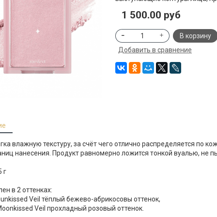
1 500.00 руб
В корзину
Добавить в сравнение
ие
гка влажную текстуру, за счёт чего отлично распределяется по ко
аниц нанесения. Продукт равномерно ложится тонкой вуалью, не п
5 г
ен в 2 оттенках:
Sunkissed Veil тёплый бежево-абрикосовы оттенок,
Moonkissed Veil прохладный розовый оттенок.