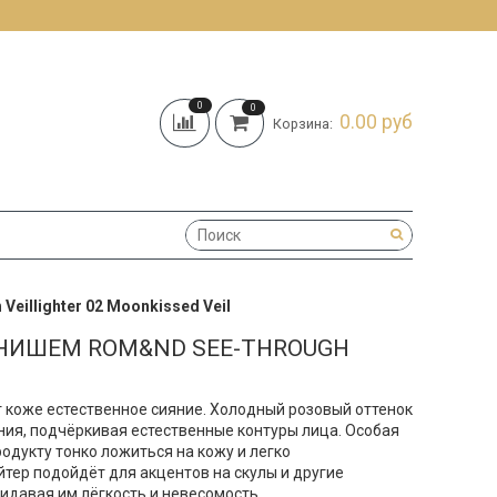
0
0
0.00 руб
Корзина:
illighter 02 Moonkissed Veil
НИШЕМ ROM&ND SEE-THROUGH
т коже естественное сияние. Холодный розовый оттенок
ния, подчёркивая естественные контуры лица. Особая
одукту тонко ложиться на кожу и легко
тер подойдёт для акцентов на скулы и другие
идавая им лёгкость и невесомость.