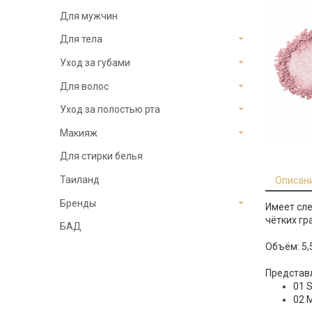
Для мужчин
Для тела
Уход за губами
Для волос
Уход за полостью рта
Макияж
Для стирки белья
Таиланд
Описан
Бренды
Имеет сле
чётких гр
БАД
Объём
: 5,
Представл
01 
02 