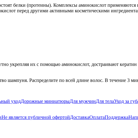
остоят белки (протеины). Комплексы аминокислот применяются в
окислот перед другими активными косметическими ингредиентам
тно укрепляя их с помощью аминокислот, достраивают кератин в
о шампуня. Распределите по всей длине волос. В течение 3 мину
ьный уход
Дорожные миниатюры
Для мужчин
Для тела
Уход за гу
и
Не является публичной офертой
Доставка
Оплата
Поддержка
Нап