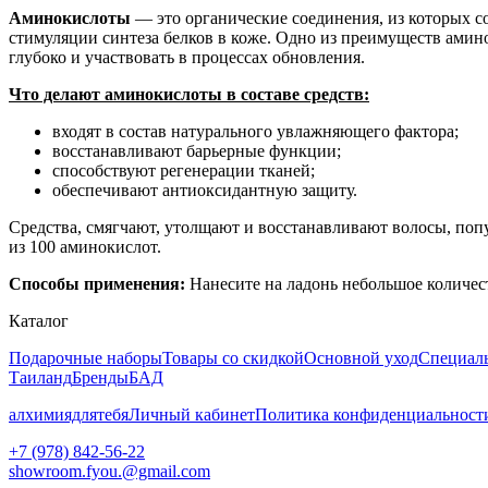
Аминокислоты
— это органические соединения, из которых с
стимуляции синтеза белков в коже. Одно из преимуществ амин
глубоко и участвовать в процессах обновления.
Что делают аминокислоты в составе средств:
входят в состав натурального увлажняющего фактора;
восстанавливают барьерные функции;
способствуют регенерации тканей;
обеспечивают антиоксидантную защиту.
Средства, смягчают, утолщают и восстанавливают волосы, попу
из 100 аминокислот.
Способы применения:
Нанесите на ладонь небольшое количеств
Каталог
Подарочные наборы
Товары со скидкой
Основной уход
Специал
Таиланд
Бренды
БАД
алхимиядлятебя
Личный кабинет
Политика конфиденциальност
+7 (978) 842-56-22
showroom.fyou.@gmail.com