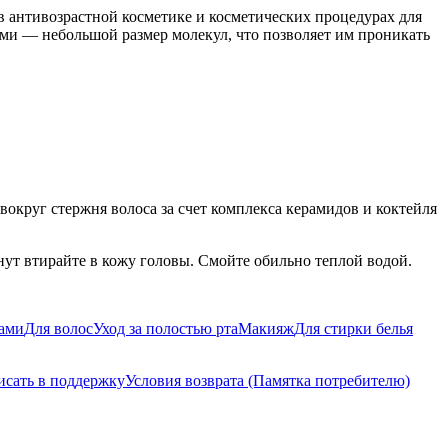
 антивозрастной косметике и косметических процедурах для
и — небольшой размер молекул, что позволяет им проникать
округ стержня волоса за счет комплекса керамидов и коктейля
т втирайте в кожу головы. Смойте обильно теплой водой.
бами
Для волос
Уход за полостью рта
Макияж
Для стирки белья
исать в поддержку
Условия возврата (Памятка потребителю)