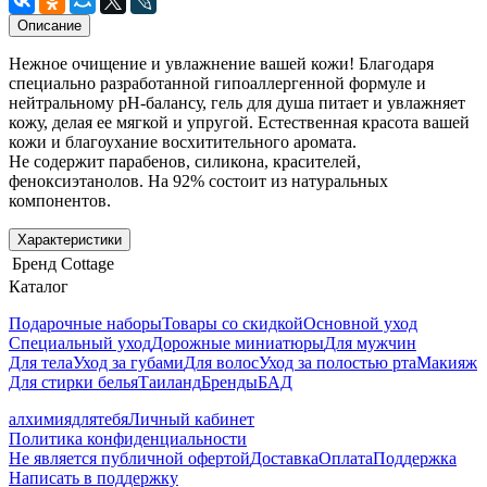
Описание
Нежное очищение и увлажнение вашей кожи! Благодаря
специально разработанной гипоаллергенной формуле и
нейтральному pH-балансу, гель для душа питает и увлажняет
кожу, делая ее мягкой и упругой. Естественная красота вашей
кожи и благоухание восхитительного аромата.
Не содержит парабенов, силикона, красителей,
феноксиэтанолов. На 92% состоит из натуральных
компонентов.
Характеристики
Бренд
Cottage
Каталог
Подарочные наборы
Товары со скидкой
Основной уход
Специальный уход
Дорожные миниатюры
Для мужчин
Для тела
Уход за губами
Для волос
Уход за полостью рта
Макияж
Для стирки белья
Таиланд
Бренды
БАД
алхимиядлятебя
Личный кабинет
Политика конфиденциальности
Не является публичной офертой
Доставка
Оплата
Поддержка
Написать в поддержку