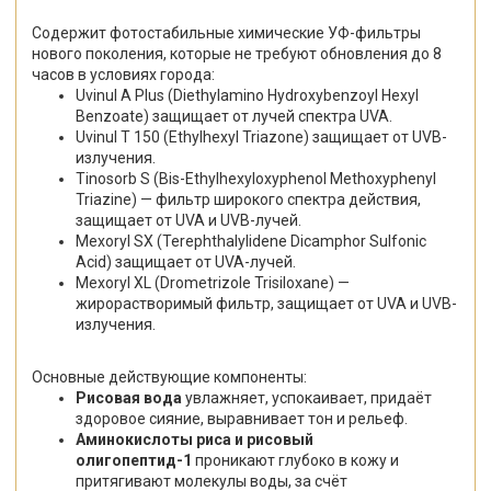
Содержит фотостабильные химические УФ-фильтры
нового поколения, которые не требуют обновления до 8
часов в условиях города:
Uvinul A Plus (Diethylamino Hydroxybenzoyl Hexyl
Benzoate) защищает от лучей спектра UVA.
Uvinul T 150 (Ethylhexyl Triazone) защищает от UVB-
излучения.
Tinosorb S (Bis-Ethylhexyloxyphenol Methoxyphenyl
Triazine) — фильтр широкого спектра действия,
защищает от UVA и UVB-лучей.
Mexoryl SX (Terephthalylidene Dicamphor Sulfonic
Acid) защищает от UVA-лучей.
Mexoryl XL (Drometrizole Trisiloxane) —
жирорастворимый фильтр, защищает от UVA и UVB-
излучения.
Основные действующие компоненты
:
Рисовая вода
увлажняет, успокаивает, придаёт
здоровое сияние, выравнивает тон и рельеф.
Аминокислоты риса и рисовый
олигопептид-1
проникают глубоко в кожу и
притягивают молекулы воды, за счёт