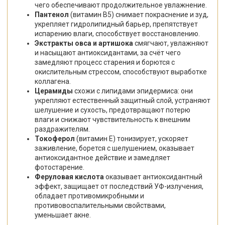
чего обеспечивают продолжительное увлажнение.
Пантенол
(витамин B5) снимает покраснение и зуд,
укрепляет гидролипидный барьер, препятствует
испарению влаги, способствует восстановлению.
Экстракты овса и артишока
смягчают, увлажняют
и насыщают антиоксидантами, за счёт чего
замедляют процесс старения и борются с
окислительным стрессом, способствуют выработке
коллагена.
Церамиды
схожи с липидами эпидермиса: они
укрепляют естественный защитный слой, устраняют
шелушение и сухость, предотвращают потерю
влаги и снижают чувствительность к внешним
раздражителям.
Токоферол
(витамин E) тонизирует, ускоряет
заживление, борется с шелушением, оказывает
антиоксидантное действие и замедляет
фотостарение.
Феруловая кислота
оказывает антиоксидантный
эффект, защищает от последствий УФ-излучения,
обладает противомикробными и
противовоспалительными свойствами,
уменьшает акне.