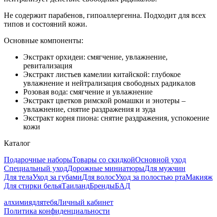
Не содержит парабенов, гипоаллергенна. Подходит для всех
типов и состояний кожи.
Основные компоненты:
Экстракт орхидеи: смягчение, увлажнение,
ревитализация
Экстракт листьев камелии китайской: глубокое
увлажнение и нейтрализация свободных радикалов
Розовая вода: смягчение и увлажнение
Экстракт цветков римской ромашки и энотеры –
увлажнение, снятие раздражения и зуда
Экстракт корня пиона: снятие раздражения, успокоение
кожи
Каталог
Подарочные наборы
Товары со скидкой
Основной уход
Специальный уход
Дорожные миниатюры
Для мужчин
Для тела
Уход за губами
Для волос
Уход за полостью рта
Макияж
Для стирки белья
Таиланд
Бренды
БАД
алхимиядлятебя
Личный кабинет
Политика конфиденциальности