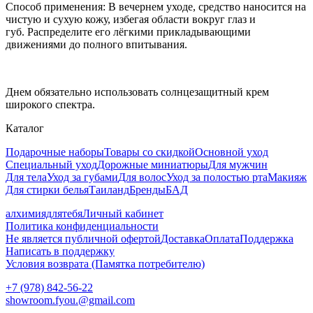
Способ применения: В вечернем уходе, средство наносится на
чистую и сухую кожу, избегая области вокруг глаз и
губ.
Распределите его лёгкими прикладывающими
движениями до полного впитывания.
Днем обязательно использовать солнцезащитный крем
широкого спектра.
Каталог
Подарочные наборы
Товары со скидкой
Основной уход
Специальный уход
Дорожные миниатюры
Для мужчин
Для тела
Уход за губами
Для волос
Уход за полостью рта
Макияж
Для стирки белья
Таиланд
Бренды
БАД
алхимиядлятебя
Личный кабинет
Политика конфиденциальности
Не является публичной офертой
Доставка
Оплата
Поддержка
Написать в поддержку
Условия возврата (Памятка потребителю)
+7 (978) 842-56-22
showroom.fyou.@gmail.com