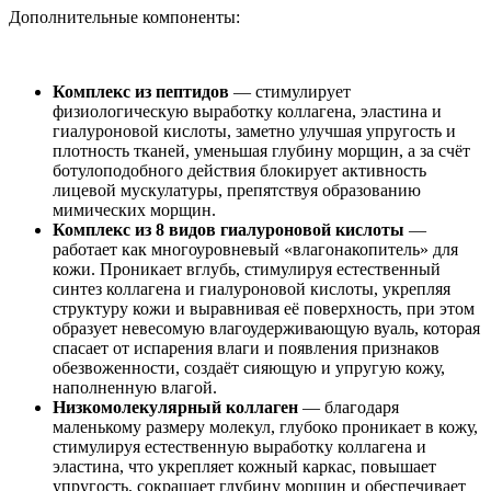
Дополнительные компоненты:
Комплекс из пептидов
— стимулирует
физиологическую выработку коллагена, эластина и
гиалуроновой кислоты, заметно улучшая упругость и
плотность тканей, уменьшая глубину морщин, а за счёт
ботулоподобного действия блокирует активность
лицевой мускулатуры, препятствуя образованию
мимических морщин.
Комплекс из 8 видов гиалуроновой кислоты
—
работает как многоуровневый «влагонакопитель» для
кожи. Проникает вглубь, стимулируя естественный
синтез коллагена и гиалуроновой кислоты, укрепляя
структуру кожи и выравнивая её поверхность, при этом
образует невесомую влагоудерживающую вуаль, которая
спасает от испарения влаги и появления признаков
обезвоженности, создаёт сияющую и упругую кожу,
наполненную влагой.
Низкомолекулярный коллаген
— благодаря
маленькому размеру молекул, глубоко проникает в кожу,
стимулируя естественную выработку коллагена и
эластина, что укрепляет кожный каркас, повышает
упругость, сокращает глубину морщин и обеспечивает