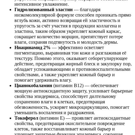
интенсивное увлажнение.
Гидролизованный эластин
— благодаря
низкомолекулярной формуле способен проникать прямо
вглубь кожи, активно возвращая ей эластичность и
упругость за счёт участия в продукции коллагена и
эластина, таким образом укрепляет кожный каркас,
сокращает количество морщин, препятствует потере
влаги, сохраняя подтянутость и молодость дермы.
Ниацинамид 2%
— эффективно осветляет
пигментацию, выравнивая тон кожи и разглаживая её
текстуру. Помимо этого, оказывает себорегулирующее
действие, предотвращая жирный блеск и закупорку пор,
обладает успокаивающими и противовоспалительными
свойствами, а также укрепляет кожный барьер и
помогает удерживать влагу.
Цианокобаламин
(витамин B12) — обеспечивает
мощную антиоксидантную защиту, усиливает барьерные
свойства эпидермиса, способствует дилтельному
сохранению влаги в клетках, предотвращая
обезвоженность, ускоряет микроциркуляцию, помогает
уменьшить воспаления и раздражения.
Токоферол
(витамин E) — проявляет антиоксидантные
свойства, предотвращая окислительное повреждение
клеток, также восстанавливает кожный барьер и
улучшает защитные функции эпидермиса, сокращая