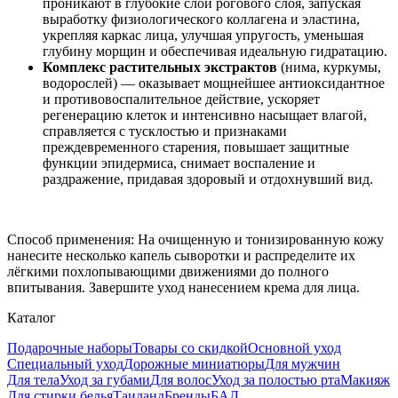
проникают в глубокие слои рогового слоя, запуская
выработку физиологического коллагена и эластина,
укрепляя каркас лица, улучшая упругость, уменьшая
глубину морщин и обеспечивая идеальную гидратацию.
Комплекс растительных экстрактов
(нима, куркумы,
водорослей) — оказывает мощнейшее антиоксидантное
и противовоспалительное действие, ускоряет
регенерацию клеток и интенсивно насыщает влагой,
справляется с тусклостью и признаками
преждевременного старения, повышает защитные
функции эпидермиса, снимает воспаление и
раздражение, придавая здоровый и отдохнувший вид.
Способ применения: На очищенную и тонизированную кожу
нанесите несколько капель сыворотки и распределите их
лёгкими похлопывающими движениями до полного
впитывания. Завершите уход нанесением крема для лица.
Каталог
Подарочные наборы
Товары со скидкой
Основной уход
Специальный уход
Дорожные миниатюры
Для мужчин
Для тела
Уход за губами
Для волос
Уход за полостью рта
Макияж
Для стирки белья
Таиланд
Бренды
БАД