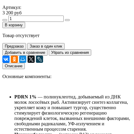
Артикул:
3 200 руб
В корзину
Товар отсутствует
Предзаказ
Заказ в один клик
Добавить в сравнение
Убрать из сравнения
Описание
Основные компоненты:
PDRN 1%
— полинуклеотид, добываемый из ДНК
молок лососёвых рыб. Активизирует синтез коллагена,
укрепляет кожу и повышает тургор, существенно
стимулирует физиологическую регенерацию
повреждений клеток, вызванных внешними факторами,
свободными радикалами, УФ-излучением и
естественным процессом старения.