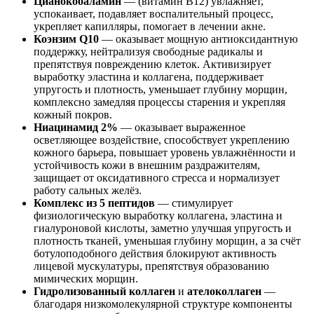
Цианокобаламин
— (витамин B12) увлажняет,
успокаивает, подавляет воспалительный процесс,
укрепляет капилляры, помогает в лечении акне.
Коэнзим Q10
— оказывает мощную антиоксидантную
поддержку, нейтрализуя свободные радикалы и
препятствуя повреждению клеток. Активизирует
выработку эластина и коллагена, поддерживает
упругость и плотность, уменьшает глубину морщин,
комплексно замедляя процессы старения и укрепляя
кожный покров.
Ниацинамид 2%
— оказывает выраженное
осветляющее воздействие, способствует укреплению
кожного барьера, повышает уровень увлажнённости и
устойчивость кожи в внешним раздражителям,
защищает от оксидативного стресса и нормализует
работу сальных желёз.
Комплекс из 5 пептидов
— стимулирует
физиологическую выработку коллагена, эластина и
гиалуроновой кислоты, заметно улучшая упругость и
плотность тканей, уменьшая глубину морщин, а за счёт
ботулоподобного действия блокируют активность
лицевой мускулатуры, препятствуя образованию
мимических морщин.
Гидролизованный коллаген
и
ателоколлаген
—
благодаря низкомолекулярной структуре компоненты