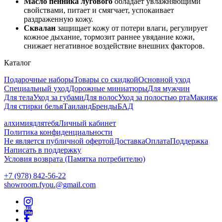
Масло пенника лугового
обладает увлажняющими
свойствами, питает и смягчает, успокаивает
раздраженную кожу.
Сквалан
защищает кожу от потери влаги, регулирует
кожное дыхание, тормозит раннее увядание кожи,
снижает негативное воздействие внешних факторов.
Каталог
Подарочные наборы
Товары со скидкой
Основной уход
Специальный уход
Дорожные миниатюры
Для мужчин
Для тела
Уход за губами
Для волос
Уход за полостью рта
Макияж
Для стирки белья
Таиланд
Бренды
БАД
алхимиядлятебя
Личный кабинет
Политика конфиденциальности
Не является публичной офертой
Доставка
Оплата
Поддержка
Написать в поддержку
Условия возврата (Памятка потребителю)
+7 (978) 842-56-22
showroom.fyou.@gmail.com