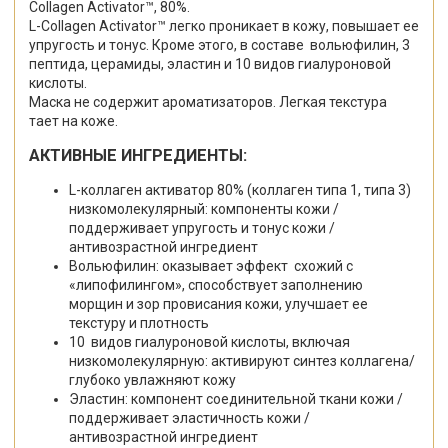
Collagen
Activator
™, 80%.
L
-
Collagen
Activator
™ легко проникает в кожу, повышает ее
упругость и тонус. Кроме этого, в составе вольюфилин, 3
пептида, церамиды, эластин и 10 видов гиалуроновой
кислоты.
Маска не содержит ароматизаторов. Легкая текстура
тает на коже.
АКТИВНЫЕ ИНГРЕДИЕНТЫ:
L
-коллаген активатор 80% (коллаген типа 1, типа 3)
низкомолекулярный: компоненты кожи /
поддерживает упругость и тонус кожи /
антивозрастной ингредиент
Вольюфилин: оказывает эффект схожий с
«липофилингом», способствует заполнению
морщин и зор провисания кожи, улучшает ее
текстуру и плотность
10
видов гиалуроновой кислоты, включая
низкомолекулярную: активируют синтез коллагена/
глубоко увлажняют кожу
Эластин: компонент соединительной ткани кожи /
поддерживает эластичность кожи /
антивозрастной ингредиент