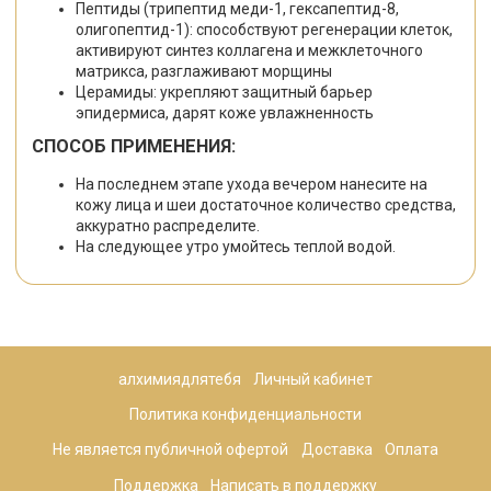
Пептиды (трипептид меди-1, гексапептид-8,
олигопептид-1): способствуют регенерации клеток,
активируют синтез коллагена и межклеточного
матрикса, разглаживают морщины
Церамиды: укрепляют защитный барьер
эпидермиса, дарят коже увлажненность
СПОСОБ ПРИМЕНЕНИЯ:
На последнем этапе ухода вечером нанесите на
кожу лица и шеи достаточное количество средства,
аккуратно распределите.
На следующее утро умойтесь теплой водой.
алхимиядлятебя
Личный кабинет
Политика конфиденциальности
Не является публичной офертой
Доставка
Оплата
Поддержка
Написать в поддержку