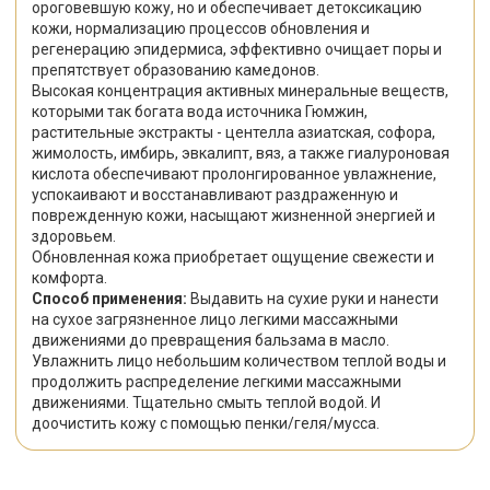
ороговевшую кожу, но и обеспечивает детоксикацию
кожи, нормализацию процессов обновления и
регенерацию эпидермиса, эффективно очищает поры и
препятствует образованию камедонов.
Высокая концентрация активных минеральные веществ,
которыми так богата вода источника Гюмжин,
растительные экстракты - центелла азиатская, софора,
жимолость, имбирь, эвкалипт, вяз, а также гиалуроновая
кислота обеспечивают пролонгированное увлажнение,
успокаивают и восстанавливают раздраженную и
поврежденную кожи, насыщают жизненной энергией и
здоровьем.
Обновленная кожа приобретает ощущение свежести и
комфорта.
Способ применения:
Выдавить на сухие руки и нанести
на сухое загрязненное лицо легкими массажными
движениями до превращения бальзама в масло.
Увлажнить лицо небольшим количеством теплой воды и
продолжить распределение легкими массажными
движениями. Тщательно смыть теплой водой. И
доочистить кожу с помощью пенки/геля/мусса.