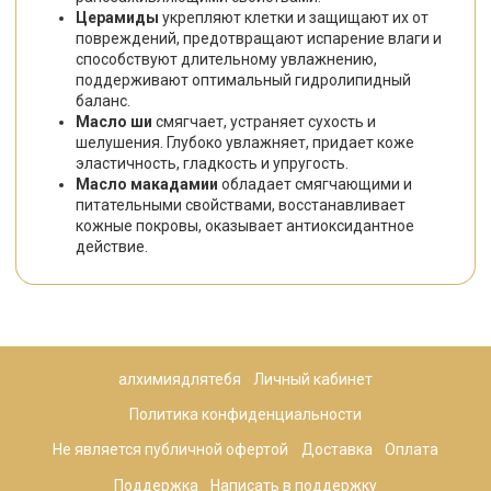
Церамиды
укрепляют клетки и защищают их от
повреждений, предотвращают испарение влаги и
способствуют длительному увлажнению,
поддерживают оптимальный гидролипидный
баланс.
Масло ши
смягчает, устраняет сухость и
шелушения. Глубоко увлажняет, придает коже
эластичность, гладкость и упругость.
Масло макадамии
обладает смягчающими и
питательными свойствами, восстанавливает
кожные покровы, оказывает антиоксидантное
действие.
алхимиядлятебя
Личный кабинет
Политика конфиденциальности
Не является публичной офертой
Доставка
Оплата
Поддержка
Написать в поддержку