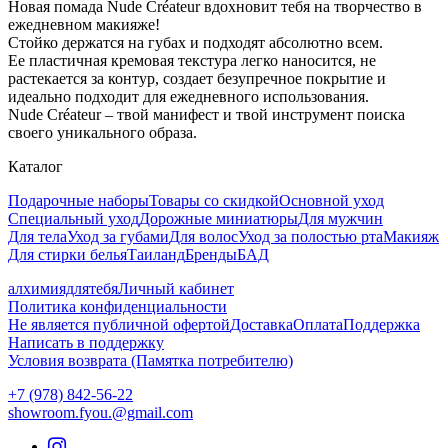
Новая помада Nude Créateur вдохновит тебя на творчество в
ежедневном макияже!
Стойко держатся на губах и подходят абсолютно всем.
Ее пластичная кремовая текстура легко наносится, не
растекается за контур, создает безупречное покрытие и
идеально подходит для ежедневного использования.
Nude Сréateur – твой манифест и твой инструмент поиска
своего уникального образа.
Каталог
Подарочные наборы
Товары со скидкой
Основной уход
Специальный уход
Дорожные миниатюры
Для мужчин
Для тела
Уход за губами
Для волос
Уход за полостью рта
Макияж
Для стирки белья
Таиланд
Бренды
БАД
алхимиядлятебя
Личный кабинет
Политика конфиденциальности
Не является публичной офертой
Доставка
Оплата
Поддержка
Написать в поддержку
Условия возврата (Памятка потребителю)
+7 (978) 842-56-22
showroom.fyou.@gmail.com