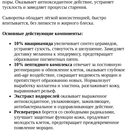
поры. Оказывает антиоксидантное действие, устраняет
тусклость и замедляет процессы старения.
Сыворотка обладает лёгкой консистенцией, быстро
впитывается, без липкости и жирного блеска.
Основные действующие компоненты:
10% ниацинамида
увеличивает синтез церамидов,
устраняет сухость, стянутость и шелушение. Замедляет
доставку меланина к эпидермису, предотвращает
образование пигментных пятен.
10% пептидного комплекса
отвечает за постоянную
регенерацию и обновление клеток, оказывает глубокое
anti-age воздействие, сокращает видимость морщин и
препятствует образованию новых. Нормализует
выработку коллагена и эластина, разглаживает кожу,
выравнивает рельеф.
Экстракт водорослей
оказывает выраженное
антиоксидантное, увлажняющее, заживляющее,
антибактериальное и оздоравливающее действие.
Ресвератрол
борется со свободными радикалами,
улучшает защитные функции кожи, продлевает
молодость клеток, предотвращает преждевременное
появление морщин.