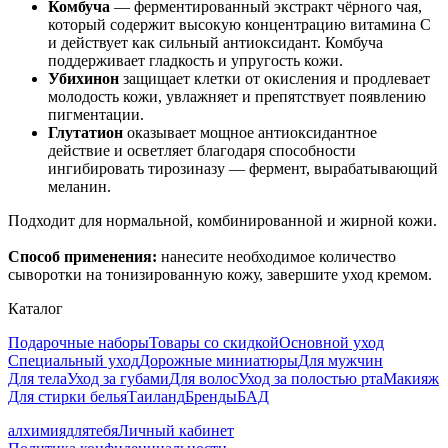
Комбуча
— ферментированный экстракт чёрного чая,
который содержит высокую концентрацию витамина C
и действует как сильный антиоксидант. Комбуча
поддерживает гладкость и упругость кожи.
Убихинон
защищает клетки от окисления и продлевает
молодость кожи, увлажняет и препятствует появлению
пигментации.
Глутатион
оказывает мощное антиоксидантное
действие и осветляет благодаря способности
ингибировать тирозиназу — фермент, вырабатывающий
меланин.
Подходит для нормальной, комбинированной и жирной кожи.
Способ применения:
нанесите необходимое количество
сыворотки на тонизированную кожу, завершите уход кремом.
Каталог
Подарочные наборы
Товары со скидкой
Основной уход
Специальный уход
Дорожные миниатюры
Для мужчин
Для тела
Уход за губами
Для волос
Уход за полостью рта
Макияж
Для стирки белья
Таиланд
Бренды
БАД
алхимиядлятебя
Личный кабинет