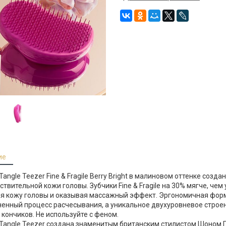
ие
Tangle Teezer Fine & Fragile Berry Bright в малиновом оттенке созд
ствительной кожи головы. Зубчики Fine & Fragile на 30% мягче, чем
я кожу головы и оказывая массажный эффект. Эргономичная форм
енный процесс расчесывания, а уникальное двухуровневое строен
 кончиков. Не используйте с феном.
Tangle Teezer создана знаменитым британским стилистом Шоном П