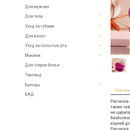
Для мужчин
Для тела
Уход за губами
Для волос
Уход за полостью рта
Макияж
Для стирки белья
Таиланд
Бренды
Описан
БАД
Расческа 
также чув
не царапа
безболезн
корней до
Расческа 