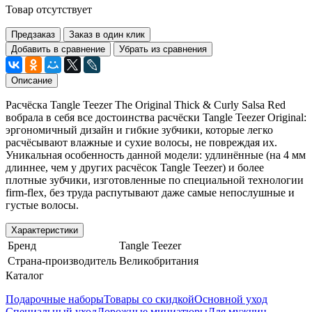
Товар отсутствует
Предзаказ
Заказ в один клик
Добавить в сравнение
Убрать из сравнения
Описание
Расчёска Tangle Teezer The Original Thick & Curly Salsa Red
вобрала в себя все достоинства расчёски Tangle Teezer Original:
эргономичный дизайн и гибкие зубчики, которые легко
расчёсывают влажные и сухие волосы, не повреждая их.
Уникальная особенность данной модели: удлинённые (на 4 мм
длиннее, чем у других расчёсок Tangle Teezer) и более
плотные зубчики, изготовленные по специальной технологии
firm-flex, без труда распутывают даже самые непослушные и
густые волосы.
Характеристики
Бренд
Tangle Teezer
Страна-производитель
Великобритания
Каталог
Подарочные наборы
Товары со скидкой
Основной уход
Специальный уход
Дорожные миниатюры
Для мужчин