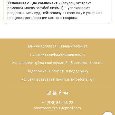
Успокаивающие компоненты
(азулен, экстракт
ромашки, масло голубой пижмы) — успокаивают
раздражение и зуд, нейтрализуют красноту и ускоряют
процессы регенерации кожного покрова.
алхимиядлятебя
Личный кабинет
Политика конфиденциальности
Не является публичной офертой
Доставка
Оплата
Поддержка
Написать в поддержку
Условия возврата (Памятка потребителю)
+7 (978) 842-56-22
showroom.fyou.@gmail.com