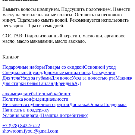
Вымыть волосы шампунем. Подсушить полотенцем. Нанести
маску на чистые влажные волосы. Оставить на несколько
минут. Тщательно смыть водой. Рекомендуется использовать
регулярно – 1 раз в семь дней.
СОСТАВ: Гидролизованный кератин, масло ши, аргановое
масло, масло макадамии, масло авокадо.
Каталог
Подарочные наборы
Товары со скидкой
Основной уход
Специальный уход
Дорожные миниатюры
Для мужчин
Для тела
Уход за губами
Для волос
Уход за полостью рта
Макияж
Для стирки белья
Таиланд
Бренды
БАД
алхимиядлятебя
Личный кабинет
Политика конфиденциальности
Не является публичной офертой
Доставка
Оплата
Поддержка
Написать в поддержку
Условия возврата (Памятка потребителю)
+7 (978) 842-56-22
showroom.fyou.@gmail.com