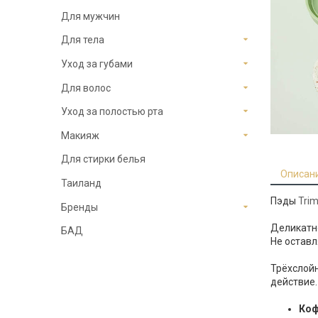
Для мужчин
Для тела
Уход за губами
Для волос
Уход за полостью рта
Макияж
Для стирки белья
Описан
Таиланд
Пэды
Tri
Бренды
Деликатно
БАД
Не оставл
Трёхслой
действие.
Коф