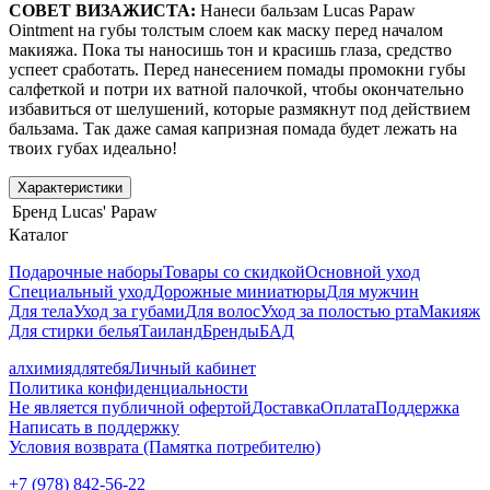
СОВЕТ ВИЗАЖИСТА:
Нанеси бальзам Lucas Papaw
Ointment на губы толстым слоем как маску перед началом
макияжа. Пока ты наносишь тон и красишь глаза, средство
успеет сработать. Перед нанесением помады промокни губы
салфеткой и потри их ватной палочкой, чтобы окончательно
избавиться от шелушений, которые размякнут под действием
бальзама. Так даже самая капризная помада будет лежать на
твоих губах идеально!
Характеристики
Бренд
Lucas' Papaw
Каталог
Подарочные наборы
Товары со скидкой
Основной уход
Специальный уход
Дорожные миниатюры
Для мужчин
Для тела
Уход за губами
Для волос
Уход за полостью рта
Макияж
Для стирки белья
Таиланд
Бренды
БАД
алхимиядлятебя
Личный кабинет
Политика конфиденциальности
Не является публичной офертой
Доставка
Оплата
Поддержка
Написать в поддержку
Условия возврата (Памятка потребителю)
+7 (978) 842-56-22