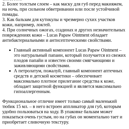
2. Более толстым слоем – как маску для губ перед макияжем,
на ночь, при сильном обветривании или после устойчивой
помады.
3. Как бальзам для кутикулы и чрезмерно сухих участков
кожи, например, локтей.
4. При солнечных ожогах, ссадинах и других незначительных
повреждениях кожи – Lucas Papaw Ointment обладает
антибактериальными и антисептическими свойствами.
Главный активный компонент Lucas Papaw Ointment –
это натуральный папаин, который получается из свежих
плодов папайи и известен своими смягчающими и
заживляющими свойствами.
А петролатум, пожалуй, главный компонент аптечных
средств и детской косметики – обеспечивает
максимально плотное прилегание средства к коже,
обладает защитной функцией и является максимально
гипоаллергенным.
Функциональное отличие имеет только самый маленький
тюбик 15 мл. – в него встроен аппликатор для губ, которым
удобно пользоваться на ходу. В упаковке бальзам может
показаться очень густым, но на губах он моментально тает и
приобретает сливочную текстуру.