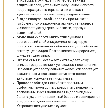
эпидермиса: они укрепляют естественный
защитный слой, устраняют шелушение и сухость,
предотвращают потерю влаги и снижают
чувствительность к внешним раздражителям.
3 вида гиалуроновой кислоты
проникают в
глубокие слои эпидермиса, активно увлажняют
и способствуют удержанию влаги, образуя
защитный слой.
Молочная кислота
мягко отшелушивает
ороговевший слой эпидермиса, стимулирует
процессы заживления и обновления, способствует
синтезу церамидов. Разглаживает микрорельеф,
улучшает цвет лица.
Экстракт мяты
освежает и охлаждает кожу,
снимает раздражение и успокаивает воспаления.
Нормализует работу сальных желёз, способствует
заживлению и оказывает антисептическое
действие. Успокаивает и смягчает.
Прополис
обладает антибактериальным
эффектом, помогает предотвратить появление
воспалений. Восстанавливает гидролипидный
баланс, укрепляет защитный барьер и защищает от
вредного воздействия внешних факторов.
Устраняет шелушение и сухость.