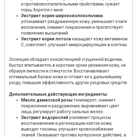
и противовоспалительными свойствами, сужает
поры, борется с акне.
Экстракт корня
ширококолокольчика
успокаивает раздраженную кожу, уменьшает очаги
воспаления, снимает покраснения и препятствует
появлению высыпаний.
Экстракт корня лотоса
насыщает кожу витамином
С, осветляет, улучшает микроциркуляцию в клетках.
Эссенция обладает консистенцией сгущенной водички,
быстро впитывается, в короткие сроки увлажняя кожу, не
образуя липкости и стянутости. Восстанавливает
оптимальный баланс кожи и готовит ее к дальнейшему
уходу, повышая эффективность других уходовых средств
Дополнительные действующие ингредиенты:
Масло дамасской розы
тонизирует, снимает
покраснения и раздражения, выравнивает цвет
лица, регулирует работу сальных желез.
Экстракт водорослей
усиливает процессы
восстановления и регенерации клеток кожи,
выводит токсины, улучшает кровоснабжение
тканей. Оказывает противо куперозное действие, а