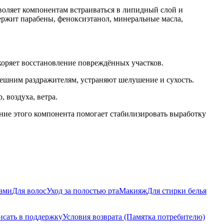
воляет компонентам встраиваться в липидный слой и
держит парабены, феноксиэтанол, минеральные масла,
коряет восстановление повреждённых участков.
нешним раздражителям, устраняют шелушение и сухость.
 воздуха, ветра.
ние этого компонента помогает стабилизировать выработку
бами
Для волос
Уход за полостью рта
Макияж
Для стирки белья
исать в поддержку
Условия возврата (Памятка потребителю)