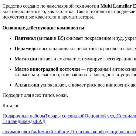
Средство создано по ламеллярной технологии
Multi Lamellar 
восстанавливать его, как заплатка. Такая технология продлев
искусственные красители и ароматизаторы.
Основные действующие компоненты
:
Пантенол
(витамин B5) снимает покраснение и зуд, укр
Церамиды
восстанавливают целостность рогового слоя,
Масло ши
питает и смягчает, стимулирует регенерацию к
Масло виноградной косточки
— природный антиоксидант
коллагена и эластина, отвечающих за молодость и упруг
Аллантоин
успокаивает, снижает риск возникновения ак
Подходит для всех типов кожи.
Каталог
Подарочные наборы
Товары со скидкой
Основной уход
Специал
Таиланд
Бренды
БАД
алхимиядлятебя
Личный кабинет
Политика конфиденциальност