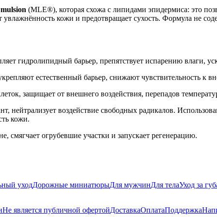
Emulsion
(MLE®), которая схожа с липидами эпидермиса: это поз
ает увлажнённость кожи и предотвращает сухость. Формула не со
епляет гидролипидный барьер, препятствует испарению влаги, ус
 укрепляют естественный барьер, снижают чувствительность к в
леток, защищает от внешнего воздействия, перепадов температур,
, нейтрализует воздействие свободных радикалов. Использова
ость кожи.
не, смягчает огрубевшие участки и запускает регенерацию.
ьный уход
Дорожные миниатюры
Для мужчин
Для тела
Уход за гу
и
Не является публичной офертой
Доставка
Оплата
Поддержка
Нап