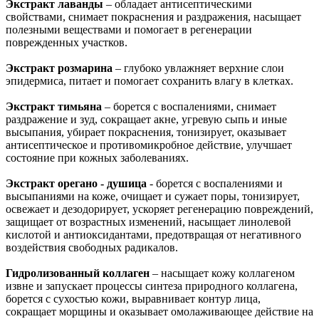
Экстракт лаванды
– обладает антисептическими
свойствами, снимает покраснения и раздражения, насыщает
полезными веществами и помогает в регенерации
поврежденных участков.
Экстракт розмарина
– глубоко увлажняет верхние слои
эпидермиса, питает и помогает сохранить влагу в клетках.
Экстракт тимьяна
– борется с воспалениями, снимает
раздражение и зуд, сокращает акне, угревую сыпь и иные
высыпания, убирает покраснения, тонизирует, оказывает
антисептическое и противомикробное действие, улучшает
состояние при кожных заболеваниях.
Экстракт орегано - душица
- борется с воспалениями и
высыпаниями на коже, очищает и сужает поры, тонизирует,
освежает и дезодорирует, ускоряет регенерацию повреждений,
защищает от возрастных изменений, насыщает линолевой
кислотой и антиоксидантами, предотвращая от негативного
воздействия свободных радикалов.
Гидролизованный коллаген
– насыщает кожу коллагеном
извне и запускает процессы синтеза природного коллагена,
борется с сухостью кожи, выравнивает контур лица,
сокращает морщины и оказывает омолаживающее действие на