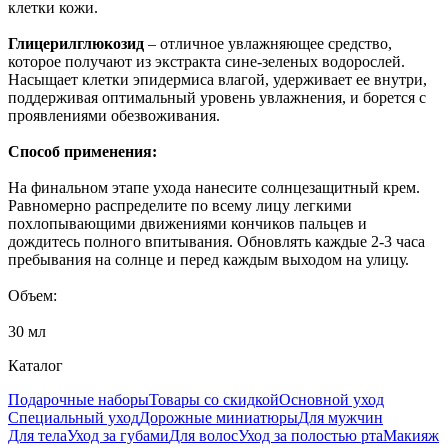
клетки кожи.
Глицерилглюкозид
– отличное увлажняющее средство,
которое получают из экстракта сине-зеленых водорослей.
Насыщает клетки эпидермиса влагой, удерживает ее внутри,
поддерживая оптимальный уровень увлажнения, и борется с
проявлениями обезвоживания.
Способ применения:
На финальном этапе ухода нанесите солнцезащитный крем.
Равномерно распределите по всему лицу легкими
похлопывающими движениями кончиков пальцев и
дождитесь полного впитывания. Обновлять каждые 2-3 часа
пребывания на солнце и перед каждым выходом на улицу.
Объем:
30 мл
Каталог
Подарочные наборы
Товары со скидкой
Основной уход
Специальный уход
Дорожные миниатюры
Для мужчин
Для тела
Уход за губами
Для волос
Уход за полостью рта
Макияж