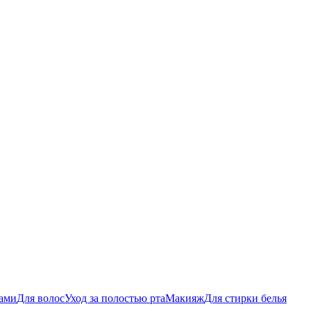
бами
Для волос
Уход за полостью рта
Макияж
Для стирки белья