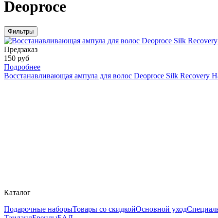
Deoproce
Фильтры
Предзаказ
150 руб
Подробнее
Восстанавливающая ампула для волос Deoproce Silk Recovery H
Каталог
Подарочные наборы
Товары со скидкой
Основной уход
Специал
Таиланд
Бренды
БАД