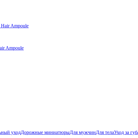
air Ampoule
ьный уход
Дорожные миниатюры
Для мужчин
Для тела
Уход за гу